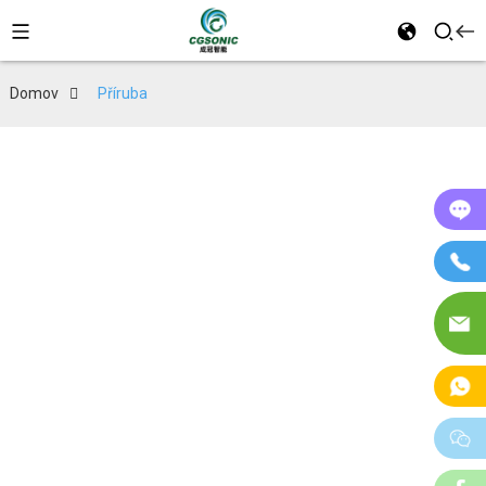
Domov
Příruba
On
Te
E-
ma
W
w